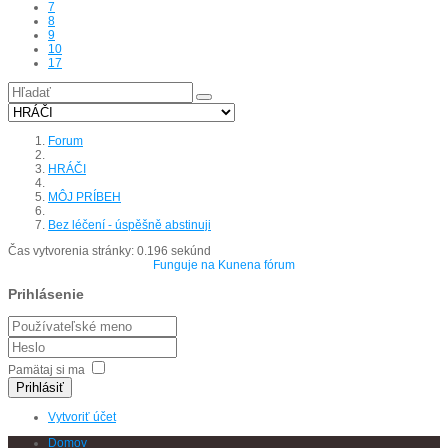
7
8
9
10
17
Forum
HRÁČI
MÔJ PRÍBEH
Bez léčení - úspěšně abstinuji
Čas vytvorenia stránky: 0.196 sekúnd
Funguje na
Kunena fórum
Prihlásenie
Pamätaj si ma
Prihlásiť
Vytvoriť účet
Domov