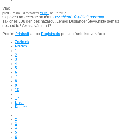
Viac
pred 7 rokmi 10 mesiacmi
#4151
od
PeterBe
Odpoveď od
PeterBe
na tému
Bez léčení - úspěšně abstinuji
Tak dnes 108 deň bez hazardu. Lemog,Dusiander,Števo,nikto sem už
nechodíte? Ako sa vám darí?
Prosím
Prihlásiť
alebo
Registrácia
pre zdieľanie konverzácie.
Začiatok
Predch.
1
2
3
4
5
6
7
8
9
10
...
17
Nasl.
Koniec
1
2
3
4
5
6