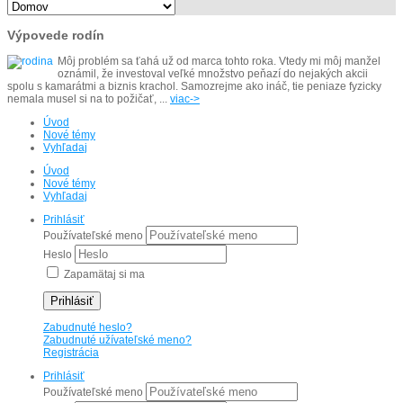
Výpovede rodín
Môj problém sa ťahá už od marca tohto roka. Vtedy mi môj manžel
oznámil, že investoval veľké množstvo peňazí do nejakých akcii
spolu s kamarátmi a biznis krachol. Samozrejme ako ináč, tie peniaze fyzicky
nemala musel si na to požičať, ...
viac->
Úvod
Nové témy
Vyhľadaj
Úvod
Nové témy
Vyhľadaj
Prihlásiť
Používateľské meno
Heslo
Zapamätaj si ma
Prihlásiť
Zabudnuté heslo?
Zabudnuté užívateľské meno?
Registrácia
Prihlásiť
Používateľské meno