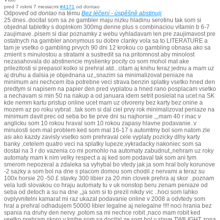
pred 7 rokmi 7 mesiacmi
#4171
od
dontao
Odpoveď od
dontao
na tému
Bez léčení - úspěšně abstinuji
25 dnes..docital som sa ze gambler maju nizku hladinu serotinu tak som si
objednal tabletky s doplnkom 300mg denne plus s combinaciou vitamin b 6-7
zaujimave..pisem si diar poznamky z webu vyhladavam len pre zaujimavost pre
ostatnych na gambler anonymous su dobre clanky vola sa to LITERATURE a
tam je vsetko o gambling prvych 90 dni 12 krokou co gambling obnasa ako sa
zmierit s minulostou a stratami a sustredit sa na pritomnost aby minolost
nezasahovala do abstinencie myslienky pocity co som mohol mat ake
prilezitosti si prepasol kolko si prehral atd...citam aj knihu teraz jednu a mam uz
aj druhu a dalsia je objednana uz,,snazim sa minimalizovat peniaze na
minimum ani nechcem iba potrebne veci strava benzin splatky vsetko hned den
predtym si napisem na papier den pred vyplatou a hned rano posplacam vsetko
a nechavam si min 50 na nakup a od januara idem setrit posielat na ucet na SK
kde nemm kartu pristup online ucet mam uz otvoreny bez karty bez onine a
mozem az po roku vybrat ..tak som si dal ciel prvy rok minimalizovat peniaze na
minimum davit prec od seba bo tie prve dni su najhorsie ,,,mam 40 r inac v
anglicku som 10 rokou hraval som 10 rokou zapasy hlavne podavanie..v
minulosti som mal problem ked som mal 16-17 s automtmy bol som natom zle
asi ako kazdy zavisly vsetko som prehraval cele vyplaty pozicky dlhy karty
banky ,cetelem quatro veci na splatky lupeze,vykradacky nakoniec som sa
dostal na 3 r do vazenia co mi pomohlo na automaty zabudnut,,nehram uz roky
automaty mam k nim velky respect a aj ked som podaval tak som ani tym
smerom nepozeral a zdaleka sa vyhybal bo vtedy jak ja som hral boly korunove
-2 sazky a som bol na dne s placom domou som chodil z nervami a teraz su
100x horsie 20 -50 £ stavky 300 libier za 20 min clovek prehra aj skor ..poznam
vela ludi slovakou co hraju automaty tu v uk nonstop beru zenam peniaze od
seba od detoch a su na dne ,,ja som si to prezil nikdy vic ..hoci som lahko
ovplyvnitelni kamarat mi raz ukazal podavanie online v 2008 a odvtedy som
hral a prehral odhadujem 50000 libier legalne aj nelegalne !!!! noci hrania bez
spania na druhy den nervy ,potom sa mi nechce robit ,naco mam robit ked
vsetko prehram skoro v knihe som sa docital ze som bol v stave TWILIGHT zona