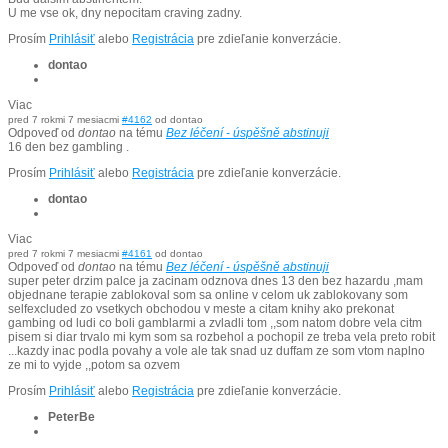
U me vse ok, dny nepocitam craving zadny.
Prosím
Prihlásiť
alebo
Registrácia
pre zdieľanie konverzácie.
dontao
Viac
pred 7 rokmi 7 mesiacmi
#4162
od
dontao
Odpoveď od
dontao
na tému
Bez léčení - úspěšně abstinuji
16 den bez gambling .
Prosím
Prihlásiť
alebo
Registrácia
pre zdieľanie konverzácie.
dontao
Viac
pred 7 rokmi 7 mesiacmi
#4161
od
dontao
Odpoveď od
dontao
na tému
Bez léčení - úspěšně abstinuji
super peter drzim palce ja zacinam odznova dnes 13 den bez hazardu ,mam
objednane terapie zablokoval som sa online v celom uk zablokovany som
selfexcluded zo vsetkych obchodou v meste a citam knihy ako prekonat
gambing od ludi co boli gamblarmi a zvladli tom ,,som natom dobre vela citm
pisem si diar trvalo mi kym som sa rozbehol a pochopil ze treba vela preto robit
...kazdy inac podla povahy a vole ale tak snad uz duffam ze som vtom naplno
ze mi to vyjde ,,potom sa ozvem
Prosím
Prihlásiť
alebo
Registrácia
pre zdieľanie konverzácie.
PeterBe