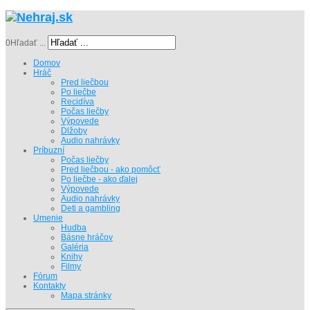
0
Hľadať ...
Domov
Hráč
Pred liečbou
Po liečbe
Recidíva
Počas liečby
Výpovede
Dlžoby
Audio nahrávky
Príbuzní
Počas liečby
Pred liečbou - ako pomôcť
Po liečbe - ako ďalej
Výpovede
Audio nahrávky
Deti a gambling
Umenie
Hudba
Básne hráčov
Galéria
Knihy
Filmy
Fórum
Kontakty
Mapa stránky