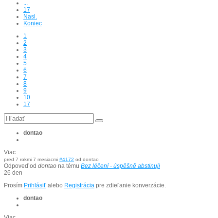
...
17
Nasl.
Koniec
1
2
3
4
5
6
7
8
9
10
17
dontao
Viac
pred 7 rokmi 7 mesiacmi
#4172
od
dontao
Odpoveď od
dontao
na tému
Bez léčení - úspěšně abstinuji
26 den
Prosím
Prihlásiť
alebo
Registrácia
pre zdieľanie konverzácie.
dontao
Viac