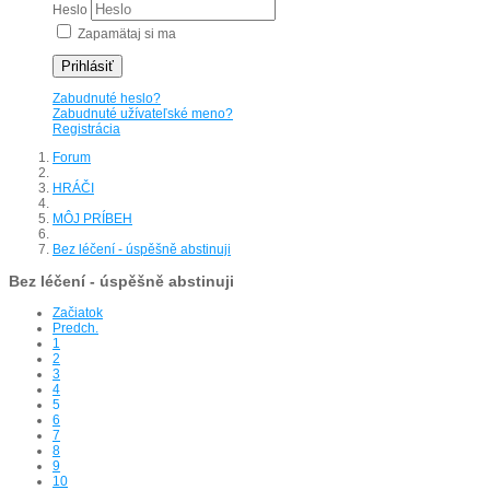
Heslo
Zapamätaj si ma
Prihlásiť
Zabudnuté heslo?
Zabudnuté užívateľské meno?
Registrácia
Forum
HRÁČI
MÔJ PRÍBEH
Bez léčení - úspěšně abstinuji
Bez léčení - úspěšně abstinuji
Začiatok
Predch.
1
2
3
4
5
6
7
8
9
10