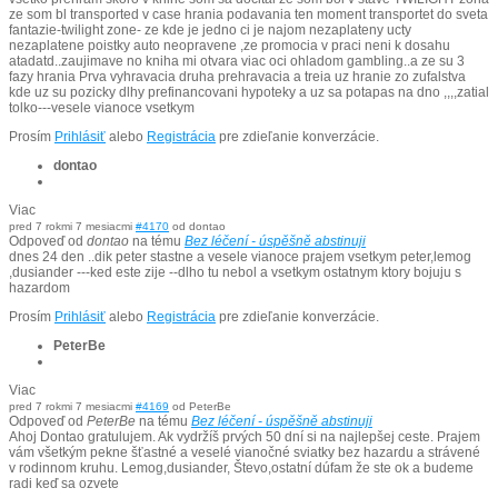
ze som bl transported v case hrania podavania ten moment transportet do sveta
fantazie-twilight zone- ze kde je jedno ci je najom nezaplateny ucty
nezaplatene poistky auto neopravene ,ze promocia v praci neni k dosahu
atadatd..zaujimave no kniha mi otvara viac oci ohladom gambling..a ze su 3
fazy hrania Prva vyhravacia druha prehravacia a treia uz hranie zo zufalstva
kde uz su pozicky dlhy prefinancovani hypoteky a uz sa potapas na dno ,,,,zatial
tolko---vesele vianoce vsetkym
Prosím
Prihlásiť
alebo
Registrácia
pre zdieľanie konverzácie.
dontao
Viac
pred 7 rokmi 7 mesiacmi
#4170
od
dontao
Odpoveď od
dontao
na tému
Bez léčení - úspěšně abstinuji
dnes 24 den ..dik peter stastne a vesele vianoce prajem vsetkym peter,lemog
,dusiander ---ked este zije --dlho tu nebol a vsetkym ostatnym ktory bojuju s
hazardom
Prosím
Prihlásiť
alebo
Registrácia
pre zdieľanie konverzácie.
PeterBe
Viac
pred 7 rokmi 7 mesiacmi
#4169
od
PeterBe
Odpoveď od
PeterBe
na tému
Bez léčení - úspěšně abstinuji
Ahoj Dontao gratulujem. Ak vydržíš prvých 50 dní si na najlepšej ceste. Prajem
vám všetkým pekne šťastné a veselé vianočné sviatky bez hazardu a strávené
v rodinnom kruhu. Lemog,dusiander, Števo,ostatní dúfam že ste ok a budeme
radi keď sa ozvete