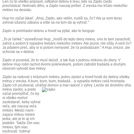
Len čo to všetko pripravil, odtiahol debnu k lesu, kde sa Zajdo často
prechádzal. Netrvalo dlho, a Zajdo naozaj prišiel. Z vrecka mu trčalo niekoľko
mrkiev na desiatu.
Hup ho začal lákať: „Ahoj, Zajdo, ako vidím, nudíš sa, čo? Ale ja som teraz
zohnal úžasnú zábavu a ešte sa na tom dá aj vyhrať."
Zajdo si prehliadol debnu a hneď sa pýtal, ako to funguje.
„To je ľahké," vysvetľoval Hup, „hodíš do tejto diery mrkvu, ono to tam zarachotí,
zahrá a potom ti vypadne trebárs niekoľko mrkiev. Ale pozor, nie vždy. A vieš čo?
Ja pôjdem preč, aby si si potom nemyslel, že ťa podvádzam." A Hup zmizol, ale
schoval sa v debne.
Zajdo si povedal, že to musí skúsiť, a tak šup s jednou mrkvou do diery. V
debne Hup robil rachot dvomi pokrievkami, potom zatrúbil tradádá a druhým
otvorom vyhodil dve mrkvy.
Zajdo sa radoval z krásnych mrkiev, jednu zjedol a hneď hodil do debny všetky
mrkvy z vrecka. A bum, bum, bum, tradadá... a vypadla mrkiev celá hromada.
Zajdo ich pozbieral, uháňal domov a mal radosť z výhry.
Lenže do druhého dňa
mrkvy zjedol, a preto
začal premýšľať, čo by
si všetko mohol
zaobstarať, keby vyhral
veľa, ale naozaj veľa
mrkiev. Medzi nami -
zajace mrkvu nielen
jedia, ale je to aj ich
platidlo. Takže čím viac
mrkiev, tým viac
možností. Vytrhal