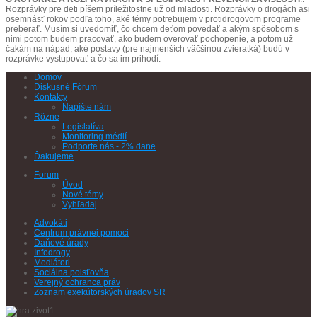
Rozprávky pre deti píšem príležitostne už od mladosti. Rozprávky o drogách asi
osemnásť rokov podľa toho, aké témy potrebujem v protidrogovom programe
preberať. Musím si uvedomiť, čo chcem deťom povedať a akým spôsobom s
nimi potom budem pracovať, ako budem overovať pochopenie, a potom už
čakám na nápad, aké postavy (pre najmenších väčšinou zvieratká) budú v
rozprávke vystupovať a čo sa im prihodí.
Domov
Diskusné Fórum
Kontakty
Napíšte nám
Rôzne
Legislatíva
Monitoring médií
Podporte nás - 2% dane
Ďakujeme
Forum
Úvod
Nové témy
Vyhľadaj
Advokáti
Centrum právnej pomoci
Daňové úrady
Infodrogy
Mediátori
Sociálna poisťovňa
Verejný ochranca práv
Zoznam exekútorských úradov SR