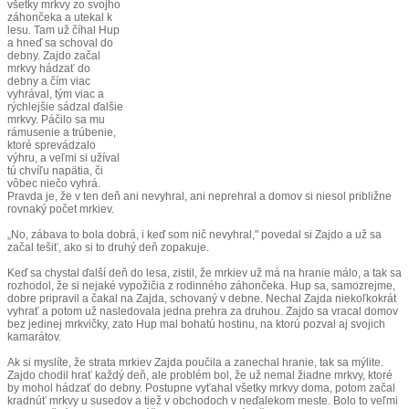
všetky mrkvy zo svojho
záhončeka a utekal k
lesu. Tam už číhal Hup
a hneď sa schoval do
debny. Zajdo začal
mrkvy hádzať do
debny a čím viac
vyhrával, tým viac a
rýchlejšie sádzal ďalšie
mrkvy. Páčilo sa mu
rámusenie a trúbenie,
ktoré sprevádzalo
výhru, a veľmi si užíval
tú chvíľu napätia, či
vôbec niečo vyhrá.
Pravda je, že v ten deň ani nevyhral, ani neprehral a domov si niesol približne
rovnaký počet mrkiev.
„No, zábava to bola dobrá, i keď som nič nevyhral," povedal si Zajdo a už sa
začal tešiť, ako si to druhý deň zopakuje.
Keď sa chystal ďalší deň do lesa, zistil, že mrkiev už má na hranie málo, a tak sa
rozhodol, že si nejaké vypožičia z rodinného záhončeka. Hup sa, samozrejme,
dobre pripravil a čakal na Zajda, schovaný v debne. Nechal Zajda niekoľkokrát
vyhrať a potom už nasledovala jedna prehra za druhou. Zajdo sa vracal domov
bez jedinej mrkvičky, zato Hup mal bohatú hostinu, na ktorú pozval aj svojich
kamarátov.
Ak si myslíte, že strata mrkiev Zajda poučila a zanechal hranie, tak sa mýlite.
Zajdo chodil hrať každý deň, ale problém bol, že už nemal žiadne mrkvy, ktoré
by mohol hádzať do debny. Postupne vyťahal všetky mrkvy doma, potom začal
kradnúť mrkvy u susedov a tiež v obchodoch v neďalekom meste. Bolo to veľmi