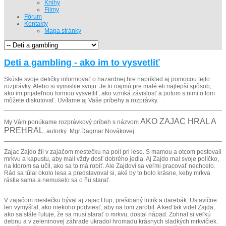
Knihy
Filmy
Fórum
Kontakty
Mapa stránky
Deti a gambling - ako im to vysvetliť
Skúste svoje detičky informovať o hazardnej hre napríklad aj pomocou tejto
rozprávky. Alebo si vymislite svoju. Je to najmú pre malé eti najlepší spôsob,
ako im prijateľnou formou vysvetliť, ako vzniká závislosť a potom s nimi o tom
môžete diskutovať. Uvítame aj Vaše príbehy a rozprávky.
AKO ZAJAC HRAL A
My Vám ponúkame rozprávkový príbeh s názvom
PREHRA
L
, autorky Mgr.
Dagmar Novákovej.
Zajac Zajdo žil v zajačom mestečku na poli pri lese. S mamou a otcom pestovali
mrkvu a kapustu, aby mali vždy dosť dobrého jedla. Aj Zajdo mal svoje políčko,
na ktorom sa učil, ako sa to má robiť. Ale Zajdovi sa veľmi pracovať nechcelo.
Rád sa túlal okolo lesa a predstavoval si, aké by to bolo krásne, keby mrkva
rástla sama a nemuselo sa o ňu starať.
V zajačom mestečku býval aj zajac Hup, prešibaný lotrík a darebák. Ustavične
len vymýšľal, ako niekoho podviesť, aby na tom zarobil. A keď tak videl Zajda,
ako sa stále ľutuje, že sa musí starať o mrkvu, dostal nápad. Zohnal si veľkú
debnu a v zeleninovej záhrade ukradol hromadu krásnych sladkých mrkvičiek.