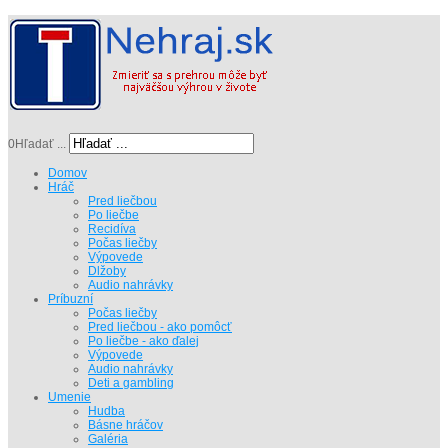
0
Hľadať ...
Domov
Hráč
Pred liečbou
Po liečbe
Recidíva
Počas liečby
Výpovede
Dlžoby
Audio nahrávky
Príbuzní
Počas liečby
Pred liečbou - ako pomôcť
Po liečbe - ako ďalej
Výpovede
Audio nahrávky
Deti a gambling
Umenie
Hudba
Básne hráčov
Galéria