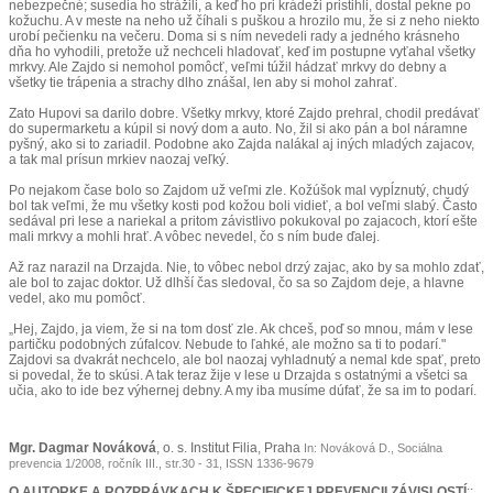
nebezpečné; susedia ho strážili, a keď ho pri krádeži pristihli, dostal pekne po
kožuchu. A v meste na neho už číhali s puškou a hrozilo mu, že si z neho niekto
urobí pečienku na večeru. Doma si s ním nevedeli rady a jedného krásneho
dňa ho vyhodili, pretože už nechceli hladovať, keď im postupne vyťahal všetky
mrkvy. Ale Zajdo si nemohol pomôcť, veľmi túžil hádzať mrkvy do debny a
všetky tie trápenia a strachy dlho znášal, len aby si mohol zahrať.
Zato Hupovi sa darilo dobre. Všetky mrkvy, ktoré Zajdo prehral, chodil predávať
do supermarketu a kúpil si nový dom a auto. No, žil si ako pán a bol náramne
pyšný, ako si to zariadil. Podobne ako Zajda nalákal aj iných mladých zajacov,
a tak mal prísun mrkiev naozaj veľký.
Po nejakom čase bolo so Zajdom už veľmi zle. Kožúšok mal vypĺznutý, chudý
bol tak veľmi, že mu všetky kosti pod kožou boli vidieť, a bol veľmi slabý. Často
sedával pri lese a nariekal a pritom závistlivo pokukoval po zajacoch, ktorí ešte
mali mrkvy a mohli hrať. A vôbec nevedel, čo s ním bude ďalej.
Až raz narazil na Drzajda. Nie, to vôbec nebol drzý zajac, ako by sa mohlo zdať,
ale bol to zajac doktor. Už dlhší čas sledoval, čo sa so Zajdom deje, a hlavne
vedel, ako mu pomôcť.
„Hej, Zajdo, ja viem, že si na tom dosť zle. Ak chceš, poď so mnou, mám v lese
partičku podobných zúfalcov. Nebude to ľahké, ale možno sa ti to podarí."
Zajdovi sa dvakrát nechcelo, ale bol naozaj vyhladnutý a nemal kde spať, preto
si povedal, že to skúsi. A tak teraz žije v lese u Drzajda s ostatnými a všetci sa
učia, ako to ide bez výhernej debny. A my iba musíme dúfať, že sa im to podarí.
Mgr. Dagmar Nováková
, o. s. Institut Filia, Praha
In: Nováková D., Sociálna
prevencia 1/2008, ročník III., str.30 - 31, ISSN 1336-9679
O AUTORKE A ROZPRÁVKACH K ŠPECIFICKEJ PREVENCII ZÁVISLOSTÍ
::