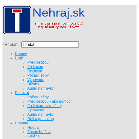
0
Hľadať ...
Domov
Hráč
Pred liečbou
Po liečbe
Recidíva
Počas liečby
Výpovede
Dlžoby
Audio nahrávky
Príbuzní
Počas liečby
Pred liečbou - ako pomôcť
Po liečbe - ako ďalej
Výpovede
Audio nahrávky
Deti a gambling
Umenie
Hudba
Básne hráčov
Galéria