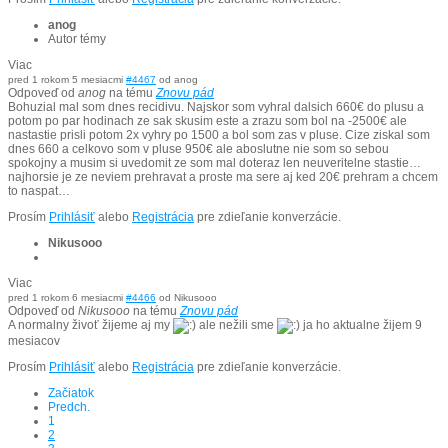
anog
Autor témy
Viac
pred 1 rokom 5 mesiacmi
#4467
od
anog
Odpoveď od
anog
na tému
Znovu pád
Bohuzial mal som dnes recidivu. Najskor som vyhral dalsich 660€ do plusu a
potom po par hodinach ze sak skusim este a zrazu som bol na -2500€ ale
nastastie prisli potom 2x vyhry po 1500 a bol som zas v pluse. Cize ziskal som
dnes 660 a celkovo som v pluse 950€ ale aboslutne nie som so sebou
spokojny a musim si uvedomit ze som mal doteraz len neuveritelne stastie…
najhorsie je ze neviem prehravat a proste ma sere aj ked 20€ prehram a chcem
to naspat…
Prosím
Prihlásiť
alebo
Registrácia
pre zdieľanie konverzácie.
Nikusooo
Viac
pred 1 rokom 6 mesiacmi
#4466
od
Nikusooo
Odpoveď od
Nikusooo
na tému
Znovu pád
A normalny živoť žijeme aj my
ale nežili sme
ja ho aktualne žijem 9
mesiacov
Prosím
Prihlásiť
alebo
Registrácia
pre zdieľanie konverzácie.
Začiatok
Predch.
1
2