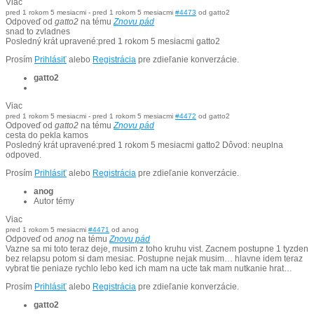
Viac
pred 1 rokom 5 mesiacmi
-
pred 1 rokom 5 mesiacmi
#4473
od
gatto2
Odpoveď od
gatto2
na tému
Znovu pád
snad to zvladnes
Posledný krát upravené:pred 1 rokom 5 mesiacmi
gatto2
Prosím
Prihlásiť
alebo
Registrácia
pre zdieľanie konverzácie.
gatto2
Viac
pred 1 rokom 5 mesiacmi
-
pred 1 rokom 5 mesiacmi
#4472
od
gatto2
Odpoveď od
gatto2
na tému
Znovu pád
cesta do pekla kamos
Posledný krát upravené:pred 1 rokom 5 mesiacmi
gatto2
Dôvod: neuplna
odpoved.
Prosím
Prihlásiť
alebo
Registrácia
pre zdieľanie konverzácie.
anog
Autor témy
Viac
pred 1 rokom 5 mesiacmi
#4471
od
anog
Odpoveď od
anog
na tému
Znovu pád
Vazne sa mi toto teraz deje, musim z toho kruhu vist. Zacnem postupne 1 tyzden
bez relapsu potom si dam mesiac. Postupne nejak musim… hlavne idem teraz
vybrat tie peniaze rychlo lebo ked ich mam na ucte tak mam nutkanie hrat…
Prosím
Prihlásiť
alebo
Registrácia
pre zdieľanie konverzácie.
gatto2