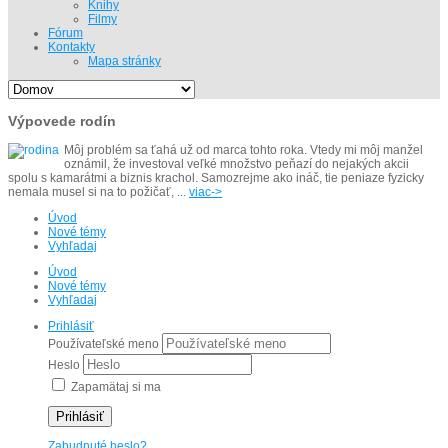
Knihy
Filmy
Fórum
Kontakty
Mapa stránky
Výpovede rodín
Môj problém sa ťahá už od marca tohto roka. Vtedy mi môj manžel
oznámil, že investoval veľké množstvo peňazí do nejakých akcii
spolu s kamarátmi a biznis krachol. Samozrejme ako ináč, tie peniaze fyzicky
nemala musel si na to požičať, ...
viac->
Úvod
Nové témy
Vyhľadaj
Úvod
Nové témy
Vyhľadaj
Prihlásiť
Používateľské meno
Heslo
Zapamätaj si ma
Prihlásiť
Zabudnuté heslo?