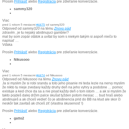
Prosím
Prihlásiť
alebo
Registrácia
pre zdieľanie konverzácie.
sammy320
Viac
pred 1 rokom 5 mesiacmi
#4475
od
sammy320
Odpoveď od
sammy320
na tému
Znovu pád
zdravím , je tu nejaký abstinujuci gambler?
mal by som zopár otátok a uvítal by som s niekym takým si aspoň niečo to
napísať …
Vďaka
Prosím
Prihlásiť
alebo
Registrácia
pre zdieľanie konverzácie.
Nikusooo
Viac
pred 1 rokom 5 mesiacmi
#4474
od
Nikusooo
Odpoveď od
Nikusooo
na tému
Znovu pád
Ja si myslim že si robi srandu a toto jeho pisanie mi teda lezie na nervy myslim
že nikto tu nieje zvedavy každy druhy deň na jeho vyhry a podobne … pomoc
existuje a ked chce da sa a nie pisat každy deň o tom istom … a ak si myslim že
takto pojdeš dalej držim palce skušat tyžden potom mesiac … bud hraš alebo
abstinuješ a ak chceš vedieť čo je abstinencia prid do BB na klud ale skor či
neskôr tak zavitaš ak chceš ziť (vlastna skusenosť !)
Prosím
Prihlásiť
alebo
Registrácia
pre zdieľanie konverzácie.
gatto2