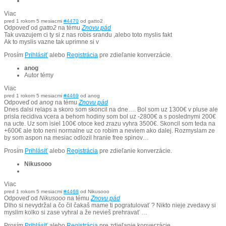
Viac
pred 1 rokom 5 mesiacmi
#4470
od
gatto2
Odpoveď od
gatto2
na tému
Znovu pád
Tak uvazujem ci ty si z nas robis srandu ,alebo toto myslis fakt
Ak to myslis vazne tak uprimne si v
Prosím
Prihlásiť
alebo
Registrácia
pre zdieľanie konverzácie.
anog
Autor témy
Viac
pred 1 rokom 5 mesiacmi
#4469
od
anog
Odpoveď od
anog
na tému
Znovu pád
Dnes dalsi relaps a skoro som skoncil na dne…. Bol som uz 1300€ v pluse ale
prisla recidiva vcera a behom hodiny som bol uz -2800€ a s poslednymi 200€
na ucte. Uz som isiel 100€ otoce ked zrazu vyhra 3500€. Skoncil som teda na
+600€ ale toto neni normalne uz co robim a neviem ako dalej. Rozmyslam ze
by som aspon na mesiac odlozil hranie free spinov…
Prosím
Prihlásiť
alebo
Registrácia
pre zdieľanie konverzácie.
Nikusooo
Viac
pred 1 rokom 5 mesiacmi
#4468
od
Nikusooo
Odpoveď od
Nikusooo
na tému
Znovu pád
Dlho si nevydržal a čo čil čakaš mame ti pogratulovať ? Nikto nieje zvedavy si
myslim kolko si zase vyhral a že nevieš prehravať …
Prosím
Prihlásiť
alebo
Registrácia
pre zdieľanie konverzácie.