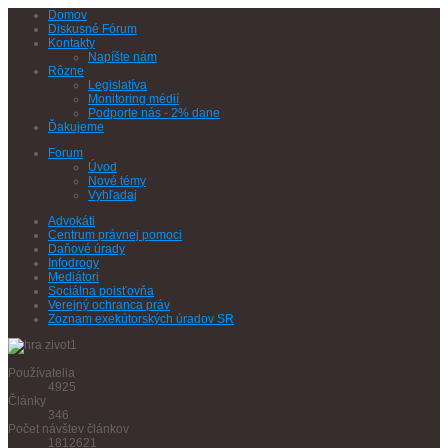
Domov
Diskusné Fórum
Kontakty
Napíšte nám
Rôzne
Legislatíva
Monitoring médií
Podporte nás - 2% dane
Ďakujeme
Forum
Úvod
Nové témy
Vyhľadaj
Advokáti
Centrum právnej pomoci
Daňové úrady
Infodrogy
Mediátori
Sociálna poisťovňa
Verejný ochranca práv
Zoznam exekútorských úradov SR
Používatelia
4925
Články
346
Počet návštev článkov
1812621