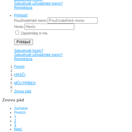
Zabudnuté užívateľské meno?
Registrácia
Prihlásiť
Používateľské meno
Heslo
Zapamätaj si ma
Prihlásiť
Zabudnuté heslo?
Zabudnuté užívateľské meno?
Registrácia
Forum
HRÁČI
MÔJ PRÍBEH
Znovu pád
Znovu pád
Začiatok
Predch.
1
2
3
Nasl.