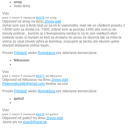
anog
Autor témy
Viac
pred 1 rokom 5 mesiacmi
#4478
od
anog
Odpoveď od
anog
na tému
Znovu pád
zlyhal som zas a tento krat uz sa mi to vypomstilo, mali ste vo všetkom pravdu, z
+3000 som sa dostal na -7000, zobral som aj pozicku 1400 aby som ju do
minuty prehral... končím aj s freespinamy nestoji to za to, pre vsetkych ktori
niekedy budu si mysliet ze ked sa dostanu do plusu ze skoncia tak sa milia ta
vidina ze opat clovek vyhra je klamliva, zvazujem aj liecbu ale skusim uplne
obedzit dobijanie online kasin...
Prosím
Prihlásiť
alebo
Registrácia
pre zdieľanie konverzácie.
Nikusooo
Viac
pred 1 rokom 5 mesiacmi
#4477
od
Nikusooo
Odpoveď od
Nikusooo
na tému
Znovu pád
Peterondrus96@gmail.com
kludne sa ozvi
Prosím
Prihlásiť
alebo
Registrácia
pre zdieľanie konverzácie.
gatto2
Viac
pred 1 rokom 5 mesiacmi
#4476
od
gatto2
Odpoveď od
gatto2
na tému
Znovu pád
Jasne pis na
pixel3@azet.sk