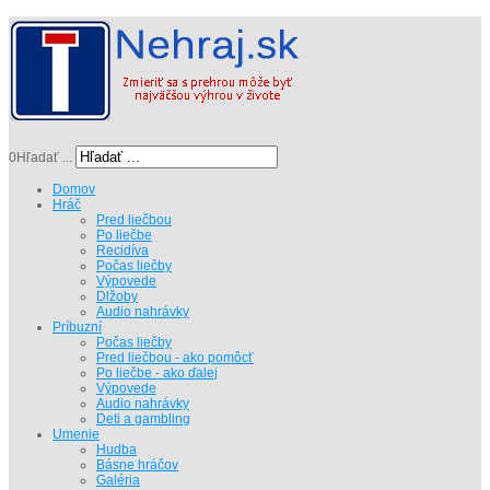
0
Hľadať ...
Domov
Hráč
Pred liečbou
Po liečbe
Recidíva
Počas liečby
Výpovede
Dlžoby
Audio nahrávky
Príbuzní
Počas liečby
Pred liečbou - ako pomôcť
Po liečbe - ako ďalej
Výpovede
Audio nahrávky
Deti a gambling
Umenie
Hudba
Básne hráčov
Galéria