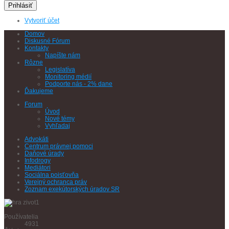
Prihlásiť
Vytvoriť účet
Domov
Diskusné Fórum
Kontakty
Napíšte nám
Rôzne
Legislatíva
Monitoring médií
Podporte nás - 2% dane
Ďakujeme
Forum
Úvod
Nové témy
Vyhľadaj
Advokáti
Centrum právnej pomoci
Daňové úrady
Infodrogy
Mediátori
Sociálna poisťovňa
Verejný ochranca práv
Zoznam exekútorských úradov SR
Používatelia
4931