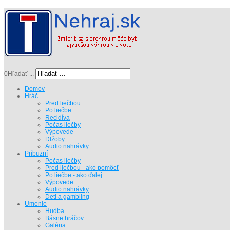
0
Hľadať ...
Domov
Hráč
Pred liečbou
Po liečbe
Recidíva
Počas liečby
Výpovede
Dlžoby
Audio nahrávky
Príbuzní
Počas liečby
Pred liečbou - ako pomôcť
Po liečbe - ako ďalej
Výpovede
Audio nahrávky
Deti a gambling
Umenie
Hudba
Básne hráčov
Galéria