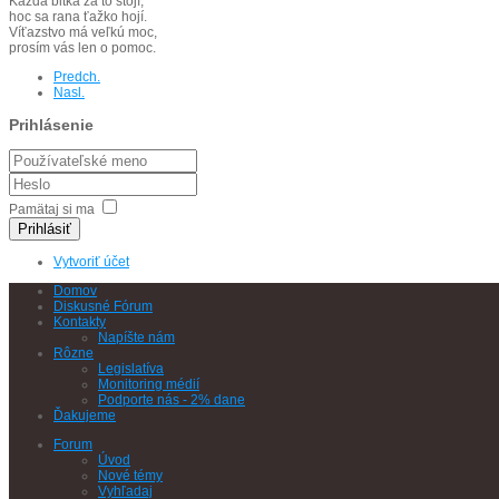
Každá bitka za to stojí,
hoc sa rana ťažko hojí.
Víťazstvo má veľkú moc,
prosím vás len o pomoc.
Predch.
Nasl.
Prihlásenie
Pamätaj si ma
Prihlásiť
Vytvoriť účet
Domov
Diskusné Fórum
Kontakty
Napíšte nám
Rôzne
Legislatíva
Monitoring médií
Podporte nás - 2% dane
Ďakujeme
Forum
Úvod
Nové témy
Vyhľadaj