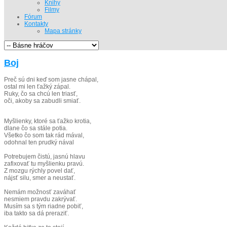
Knihy
Filmy
Fórum
Kontakty
Mapa stránky
Boj
Preč sú dni keď som jasne chápal,
ostal mi len ťažký zápal.
Ruky, čo sa chcú len triasť,
oči, akoby sa zabudli smiať.
Myšlienky, ktoré sa ťažko krotia,
dlane čo sa stále potia.
Všetko čo som tak rád mával,
odohnal ten prudký nával
Potrebujem čistú, jasnú hlavu
zafixovať tu myšlienku pravú.
Z mozgu rýchly povel dať,
nájsť silu, smer a neustať.
Nemám možnosť zaváhať
nesmiem pravdu zakrývať.
Musím sa s tým riadne pobiť,
iba takto sa dá preraziť.