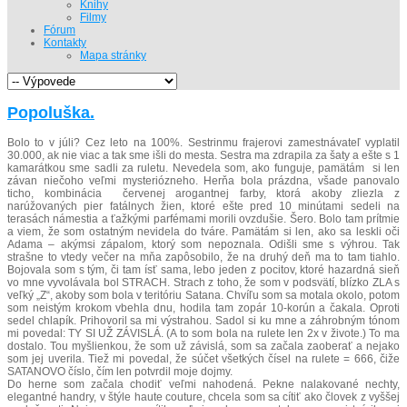
Knihy
Filmy
Fórum
Kontakty
Mapa stránky
Popoluška.
Bolo to v júli? Cez leto na 100%. Sestrinmu frajerovi zamestnávateľ vyplatil
30.000, ak nie viac a tak sme išli do mesta. Sestra ma zdrapila za šaty a ešte s 1
kamarátkou sme sadli za ruletu. Nevedela som, ako funguje, pamätám si len
závan niečoho veľmi mysteriózneho. Herňa bola prázdna, všade panovalo
ticho, kombinácia červenej arogantnej farby, ktorá akoby zliezla z
narúžovaných pier fatálnych žien, ktoré ešte pred 10 minútami sedeli na
terasách námestia a ťažkými parfémami morili ovzdušie. Šero. Bolo tam prítmie
a viem, že som ostatným nevidela do tváre. Pamätám si len, ako sa leskli oči
Adama – akýmsi zápalom, ktorý som nepoznala. Odišli sme s výhrou. Tak
strašne to vtedy večer na mňa zapôsobilo, že na druhý deň ma to tam tiahlo.
Bojovala som s tým, či tam ísť sama, lebo jeden z pocitov, ktoré hazardná sieň
vo mne vyvolávala bol STRACH. Strach z toho, že som v podsvätí, blízko ZLA s
veľký „Z“, akoby som bola v teritóriu Satana. Chvíľu som sa motala okolo, potom
som neistým krokom vbehla dnu, hodila tam zopár 10-korún a čakala. Oproti
sedel chlapík. Prihovoril sa mi výstrahou. Sadol si ku mne a záhrobným tónom
mi povedal: TY SI UŽ ZÁVISLÁ. (A to som bola na rulete len 2x v živote.) To ma
dostalo. Tou myšlienkou, že som už závislá, som sa začala zaoberať a nejako
som jej uverila. Tiež mi povedal, že súčet všetkých čísel na rulete = 666, čiže
SATANOVO číslo, čím len potvrdil moje dojmy.
Do herne som začala chodiť veľmi nahodená. Pekne nalakované nechty,
elegantné handry, v štýle haute couture, chcela som sa cítiť ako človek z vyššej