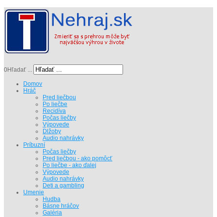
0
Hľadať ...
Domov
Hráč
Pred liečbou
Po liečbe
Recidíva
Počas liečby
Výpovede
Dlžoby
Audio nahrávky
Príbuzní
Počas liečby
Pred liečbou - ako pomôcť
Po liečbe - ako ďalej
Výpovede
Audio nahrávky
Deti a gambling
Umenie
Hudba
Básne hráčov
Galéria