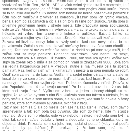
spoločnosti. Najprv som sa cítila veľmi nad vecou a tak som sa aj tvárila pri
vsádzaní na čísla. Ten „NADHĽAD“ sa však veľmi rýchlo stratil v momente, keď
som netrafila ani jedno jediné číslo a prehrala som prvých 2000 korún. Potom
sa to spustilo ako lavína. 3x denne som behala do herne, vyťahovala peniaze z
účtu mojich rodičov a z výhier za kolesom „šťastia“ som ich rýchlo vracala,
behala som po záložniach a cítila sa pri tom strašne ponižujúco...Našla som si
príjemné anonymnú herňu v strede mesta, kde pracovala moja spolužiačka
ešte zo ZŠ. Atmosféra herne mi vyhovovala – žiadne zvuky automatov, žiadne
húkanie pri výhre, len anonymné koleso s guličkou, tlačidlá ľahko sa
poddávajúce mojím vychrtlým prstom...Krupiéri, ktorí pracovali keď tam nebola
Zuzana mi liezli na nervy, lebo sa vždy smiali, keď som nevyhrala a to ma
provokovalo. Začala som obmedzovať návštevy herne a začala som chodiť do
druhej. Tam som si raz za večer šla zahrať a zbehli sa pri mne traja muži, ktorí
začali hrať za moje peniaze. Poriadne hazardovali, veď nehrali za svoje,
nechala som ich. Na displeji už svietilo 17000, tak sme ich vytiahli. Avšak ako
supy sa zbehli okolo mňa a za pomoc pri hraní si zinkasovali 9000. Bola som
asi jediná hazardujúca žena v Prešove, nutne si ma musela celá tá zberba
pamätať. Raz, keď priateľ hýril s kamarátmi v meste a ja som nemala čo robiť.
Opäť som zamierila do kasína. Vedľa mňa sedel jeden ožratý muž a stále mi
kecal do hry, že som blázon, že musím byť na hlavu, keď hrám. Riadne mi liezol
na nervy, no zarazil ma svojim výrokom. Po hodine čumenia zahlásil: „Dievča, si
ako Popoluška, musíš mať svoju úroveň.“ Po 1x som si povedala, že asi fakt
idem pod svoju úroveň. Vyšla som z herne a jeden odporný chlapík sa ma
spýtal, že za koľko by som s ním išla. Ukázala som mu fakera a utekala, čo mi
nohy stačili. Hrávala som nielen doma, ale aj v Nitre, kde som študovala. Všetky
peniaze, ktoré som niekedy aj vyhrala, skončili v stroji.
Raz v noci som sa túlala po meste, peniaze na zaplatenie intráku som dávno
spreneverila a tak som bola bez bývania. Šla som do herne, kde mi šťastie
neprialo. Svoje som prehrala, ešte však nebolo neskoro, nechcela som byť na
ulici, tak som i naďalej čušala v herni a sledovala jedného chlapíka, ktorý mi
objednal drink. Prizerala som sa jeho hre, nedal si poradiť (keby hral podľa
mňa, bol by pracháčom.) Bol prekvapený, že tam som, taká mladá