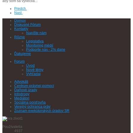
aby som sa vyliečila...
Predch.
Nasl.
Domov
Diskusné Fórum
Kontakty
Napíšte nám
Rôzne
Legislatíva
Monitoring médií
Podporte nás - 2% dane
Ďakujeme
Forum
Úvod
Nové témy
Vyhľadaj
Advokáti
Centrum právnej pomoci
Daňové úrady
Infodrogy
Mediátori
Sociálna poisťovňa
Verejný ochranca práv
Zoznam exekútorských úradov SR
Používatelia
4937