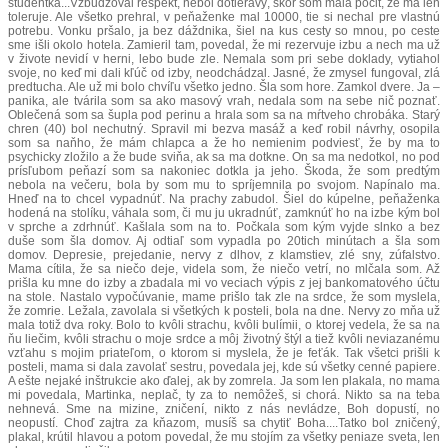
študentka...Vzbudzoval rešpekt, nebol dotieravý, skôr som mala pocit, že ma len
toleruje. Ale všetko prehral, v peňaženke mal 10000, tie si nechal pre vlastnú
potrebu. Vonku pršalo, ja bez dáždnika, šiel na kus cesty so mnou, po ceste
sme išli okolo hotela. Zamieril tam, povedal, že mi rezervuje izbu a nech ma už
v živote nevidí v herni, lebo bude zle. Nemala som pri sebe doklady, vytiahol
svoje, no keď mi dali kľúč od izby, neodchádzal. Jasné, že zmysel fungoval, zlá
predtucha. Ale už mi bolo chvíľu všetko jedno. Šla som hore. Zamkol dvere. Ja –
panika, ale tvárila som sa ako masový vrah, nedala som na sebe nič poznať.
Oblečená som sa šupla pod perinu a hrala som sa na mŕtveho chrobáka. Starý
chren (40) bol nechutný. Spravil mi bezva masáž a keď robil návrhy, osopila
som sa naňho, že mám chlapca a že ho nemienim podviesť, že by ma to
psychicky zložilo a že bude sviňa, ak sa ma dotkne. On sa ma nedotkol, no pod
prísľubom peňazí som sa nakoniec dotkla ja jeho. Škoda, že som predtým
nebola na večeru, bola by som mu to spríjemnila po svojom. Napínalo ma.
Hneď na to chcel vypadnúť. Na prachy zabudol. Šiel do kúpelne, peňaženka
hodená na stolíku, váhala som, či mu ju ukradnúť, zamknúť ho na izbe kým bol
v sprche a zdrhnúť. Kašlala som na to. Počkala som kým vyjde slnko a bez
duše som šla domov. Aj odtiaľ som vypadla po 20tich minútach a šla som
domov. Depresie, prejedanie, nervy z dlhov, z klamstiev, zlé sny, zúfalstvo.
Mama cítila, že sa niečo deje, videla som, že niečo vetrí, no mlčala som. Až
prišla ku mne do izby a zbadala mi vo veciach výpis z jej bankomatového účtu
na stole. Nastalo vypočúvanie, mame prišlo tak zle na srdce, že som myslela,
že zomrie. Ležala, zavolala si všetkých k posteli, bola na dne. Nervy zo mňa už
mala totiž dva roky. Bolo to kvôli strachu, kvôli bulímii, o ktorej vedela, že sa na
ňu liečim, kvôli strachu o moje srdce a môj životný štýl a tiež kvôli neviazanému
vzťahu s mojim priateľom, o ktorom si myslela, že je feťák. Tak všetci prišli k
posteli, mama si dala zavolať sestru, povedala jej, kde sú všetky cenné papiere.
A ešte nejaké inštrukcie ako ďalej, ak by zomrela. Ja som len plakala, no mama
mi povedala, Martinka, neplač, ty za to nemôžeš, si chorá. Nikto sa na teba
nehnevá. Sme na mizine, zničení, nikto z nás nevládze, Boh dopustí, no
neopustí. Choď zajtra za kňazom, musíš sa chytiť Boha....Tatko bol zničený,
plakal, krútil hlavou a potom povedal, že mu stojím za všetky peniaze sveta, len