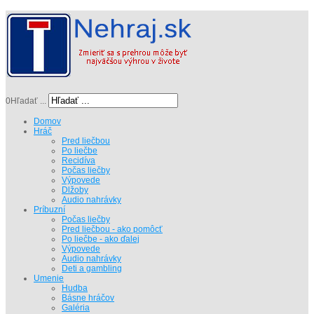
0
Hľadať ...
Domov
Hráč
Pred liečbou
Po liečbe
Recidíva
Počas liečby
Výpovede
Dlžoby
Audio nahrávky
Príbuzní
Počas liečby
Pred liečbou - ako pomôcť
Po liečbe - ako ďalej
Výpovede
Audio nahrávky
Deti a gambling
Umenie
Hudba
Básne hráčov
Galéria