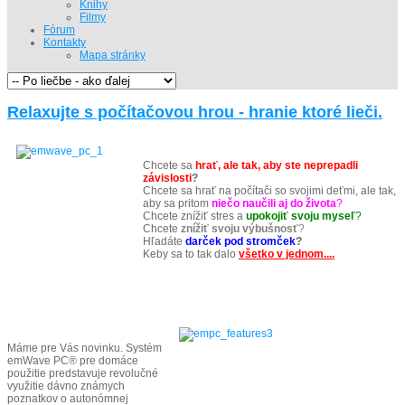
Knihy
Filmy
Fórum
Kontakty
Mapa stránky
Relaxujte s počítačovou hrou - hranie ktoré lieči.
Chcete sa
hrať, ale tak, aby ste neprepadli
závislosti
?
Chcete sa hrať na počítači so svojimi deťmi, ale tak,
aby sa pritom
niečo naučili aj do života
?
Chcete znížiť stres a
upokojiť svoju myseľ
?
Chcete
znížiť svoju výbušnosť
?
Hľadáte
darček
pod stromček
?
Keby sa to tak dalo
všetko v jednom....
Máme pre Vás novinku. Systém
emWave PC® pre domáce
použitie predstavuje revolučné
využitie dávno známych
poznatkov o autonómnej