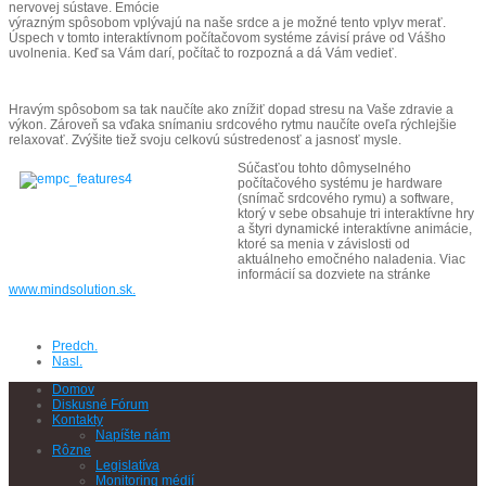
nervovej sústave. Emócie
výrazným spôsobom vplývajú na naše srdce a je možné tento vplyv merať.
Úspech v tomto interaktívnom počítačovom systéme závisí práve od Vášho
uvolnenia. Keď sa Vám darí, počítač to rozpozná a dá Vám vedieť.
Hravým spôsobom sa tak naučíte ako znížiť dopad stresu na Vaše zdravie a
výkon. Zároveň sa vďaka snímaniu srdcového rytmu naučíte oveľa rýchlejšie
relaxovať. Zvýšite tiež svoju celkovú sústredenosť a jasnosť mysle.
Súčasťou tohto dômyselného
počítačového systému je hardware
(snímač srdcového rymu) a software,
ktorý v sebe obsahuje tri interaktívne hry
a štyri dynamické interaktívne animácie,
ktoré sa menia v závislosti od
aktuálneho emočného naladenia. Viac
informácií sa dozviete na stránke
www.mindsolution.sk.
Predch.
Nasl.
Domov
Diskusné Fórum
Kontakty
Napíšte nám
Rôzne
Legislatíva
Monitoring médií