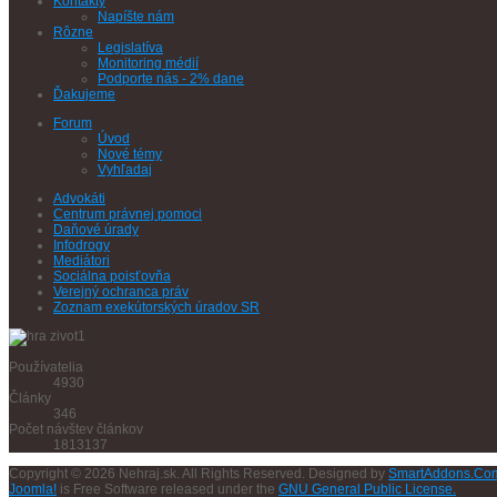
Kontakty
Napíšte nám
Rôzne
Legislatíva
Monitoring médií
Podporte nás - 2% dane
Ďakujeme
Forum
Úvod
Nové témy
Vyhľadaj
Advokáti
Centrum právnej pomoci
Daňové úrady
Infodrogy
Mediátori
Sociálna poisťovňa
Verejný ochranca práv
Zoznam exekútorských úradov SR
Používatelia
4930
Články
346
Počet návštev článkov
1813137
Copyright © 2026 Nehraj.sk. All Rights Reserved. Designed by
SmartAddons.Co
Joomla!
is Free Software released under the
GNU General Public License.