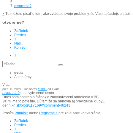
otvorenie?
×
Tu môžete písať o tom, ako zvládate svoje problémy, čo Vás najčastejšie trápi...
otvorenie?
Začiatok
Predch.
1
Nasl.
Koniec
1
evula
Autor témy
Viac
pred 11 rokmi 3 mesiacmi
#2093
od
evula
otvorenie?
bolo vytvorené
evula
Dnes som postrehla článok o znovuotvorení oddelenia v BB.
Veľmi ma to potešilo. Dúfam že sa obnovia aj pravidelné kluby...
dennikn.sk/blog/117169/#comment-46243
Prosím
Prihlásiť
alebo
Registrácia
pre zdieľanie konverzácie.
Začiatok
Predch.
1