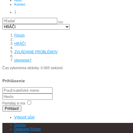
Nasl.
Koniec
1
Fórum
HRÁČI
ZVLÁDANIE PROBLÉMOV
otvorenie?
Čas vytvorenia stránky: 0.065 sekúnd
Prihlásenie
Pamätaj si ma
Prihlásiť
Vytvoriť účet
Domov
Diskusné Fórum