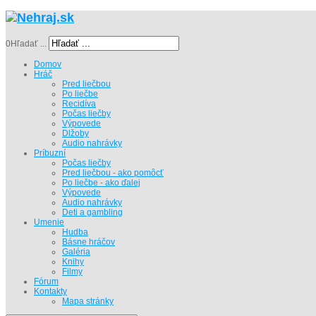
0
Hľadať ...
Domov
Hráč
Pred liečbou
Po liečbe
Recidíva
Počas liečby
Výpovede
Dlžoby
Audio nahrávky
Príbuzní
Počas liečby
Pred liečbou - ako pomôcť
Po liečbe - ako ďalej
Výpovede
Audio nahrávky
Deti a gambling
Umenie
Hudba
Básne hráčov
Galéria
Knihy
Filmy
Fórum
Kontakty
Mapa stránky