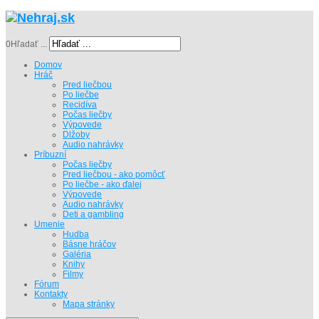
0
Hľadať ...
Domov
Hráč
Pred liečbou
Po liečbe
Recidíva
Počas liečby
Výpovede
Dlžoby
Audio nahrávky
Príbuzní
Počas liečby
Pred liečbou - ako pomôcť
Po liečbe - ako ďalej
Výpovede
Audio nahrávky
Deti a gambling
Umenie
Hudba
Básne hráčov
Galéria
Knihy
Filmy
Fórum
Kontakty
Mapa stránky