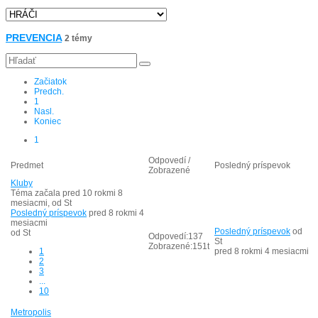
PREVENCIA
2 témy
Začiatok
Predch.
1
Nasl.
Koniec
1
Odpovedí /
Predmet
Posledný príspevok
Zobrazené
Kluby
Téma začala pred 10 rokmi 8
mesiacmi, od
St
Posledný príspevok
pred 8 rokmi 4
mesiacmi
Posledný príspevok
od
od
St
Odpovedí:
137
St
Zobrazené:
151t
1
pred 8 rokmi 4 mesiacmi
2
3
...
10
Metropolis