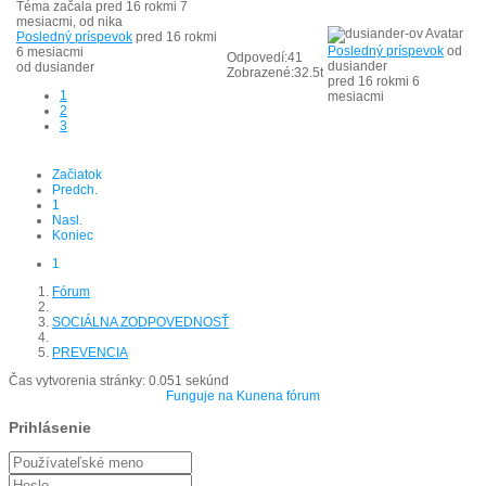
Téma začala pred 16 rokmi 7
mesiacmi, od
nika
Posledný príspevok
pred 16 rokmi
Posledný príspevok
od
6 mesiacmi
Odpovedí:
41
dusiander
od
dusiander
Zobrazené:
32.5t
pred 16 rokmi 6
1
mesiacmi
2
3
Začiatok
Predch.
1
Nasl.
Koniec
1
Fórum
SOCIÁLNA ZODPOVEDNOSŤ
PREVENCIA
Čas vytvorenia stránky: 0.051 sekúnd
Funguje na
Kunena fórum
Prihlásenie