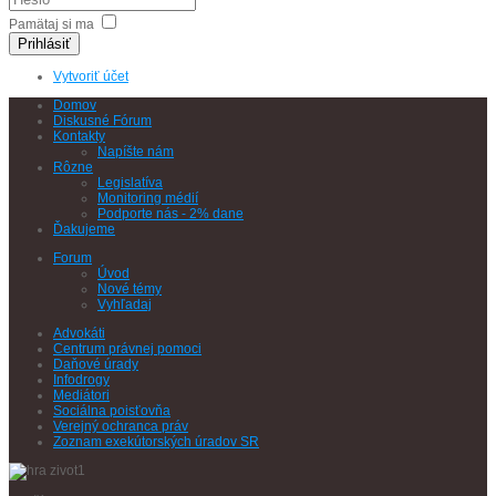
Pamätaj si ma
Prihlásiť
Vytvoriť účet
Domov
Diskusné Fórum
Kontakty
Napíšte nám
Rôzne
Legislatíva
Monitoring médií
Podporte nás - 2% dane
Ďakujeme
Forum
Úvod
Nové témy
Vyhľadaj
Advokáti
Centrum právnej pomoci
Daňové úrady
Infodrogy
Mediátori
Sociálna poisťovňa
Verejný ochranca práv
Zoznam exekútorských úradov SR