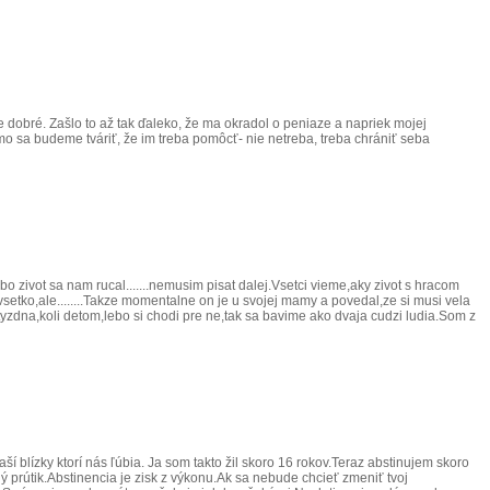
o je dobré. Zašlo to až tak ďaleko, že ma okradol o peniaze a napriek mojej
a budeme tváriť, že im treba pomôcť- nie netreba, treba chrániť seba
ivot sa nam rucal.......nemusim pisat dalej.Vsetci vieme,aky zivot s hracom
etko,ale........Takze momentalne on je u svojej mamy a povedal,ze si musi vela
yzdna,koli detom,lebo si chodi pre ne,tak sa bavime ako dvaja cudzi ludia.Som z
blízky ktorí nás ľúbia. Ja som takto žil skoro 16 rokov.Teraz abstinujem skoro
ý prútik.Abstinencia je zisk z výkonu.Ak sa nebude chcieť zmeniť tvoj