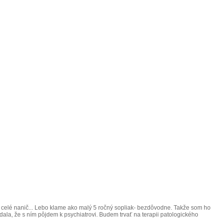
olo celé nanič... Lebo klame ako malý 5 ročný sopliak- bezdôvodne. Takže som ho
la, že s ním pôjdem k psychiatrovi. Budem trvať na terapii patologického