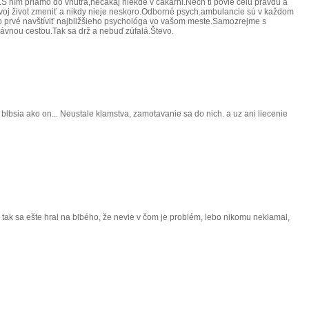
S ním priamo do vnútra,nečakaj niekde v čakárni.Nech ti povie celú pravdu a
 svoj život zmeniť a nikdy nieje neskoro.Odborné psych.ambulancie sú v každom
ko prvé navštíviť najbližšieho psychológa vo vašom meste.Samozrejme s
rávnou cestou.Tak sa drž a nebuď zúfalá.Števo.
 blbsia ako on... Neustale klamstva, zamotavanie sa do nich. a uz ani liecenie
 tak sa ešte hral na blbého, že nevie v čom je problém, lebo nikomu neklamal,