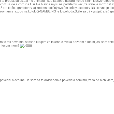
to predstavuješ,daj mu ultimátu-"Buď ja alebo hazard"!,choď s ním k psychológovi.
 čom už vie a čom iba tuší.Ale hlavne mysli na podstatnú vec, že stále je možnosť
 pre liečbu gamblerov, aj keď má odlišný systém liečby ako bol v BB.Hlavne je a
porovnam s jazdou na kolotoči-GAMBLING je to pohoda.Stále sa dá vystúpiť a ísť sp
a hra to tak nevnima, strasne lutujem ze takeho cloveka poznam a lubim, asi som este
 o niecom inom?
(((((
u povedal niečo iné. Ja som sa to dozvedela a povedala som mu, že to od nich viem,