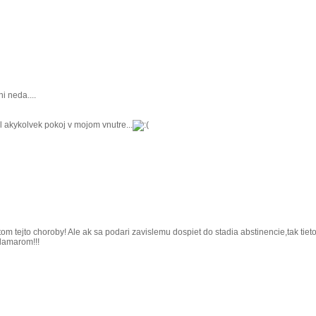
i neda....
al akykolvek pokoj v mojom vnutre...
om tejto choroby! Ale ak sa podari zavislemu dospiet do stadia abstinencie,tak tie
klamarom!!!