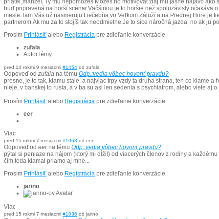
priateľ,manžel, Ty mu nepomôžeš.Môžeš ho motivovať:daj mu jasne najavo ako si 
buď pripravená na horší scénar.Väčšinou je to horšie než spoluzávislý očakáva o
meste.Tam Vás už nasmeruju.Liečebňa vo Veľkom Záluží a na Prednej Hore je tiež
partnerom.Ak mu za to stojíš tak neodmietne.Je to sice náročná jazda, no ak ju 
Prosím
Prihlásiť
alebo
Registrácia
pre zdieľanie konverzácie.
zufala
Autor témy
pred 14 rokmi 9 mesiacmi
#1454
od
zufala
Odpoveď od
zufala
na tému
Odp.:vedia vôbec hovoriť pravdu?
presne, je to tak, klamu stale, a najviac trpy vzdy ta druha strana, ten co klame 
nieje, v banskej to rusia, a v ba su asi len sedenia s psychiatrom, alebo viete aj
Prosím
Prihlásiť
alebo
Registrácia
pre zdieľanie konverzácie.
eer
Viac
pred 15 rokmi 7 mesiacmi
#1068
od
eer
Odpoveď od
eer
na tému
Odp.:vedia vôbec hovoriť pravdu?
pýtal si peniaze na nájom (ktorý mi dĺžil) od viacerých členov z rodiny a každém
čím teda klamal priamo aj mne...
Prosím
Prihlásiť
alebo
Registrácia
pre zdieľanie konverzácie.
jarino
Viac
pred 15 rokmi 7 mesiacmi
#1036
od
jarino