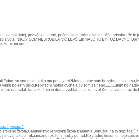
ia a klamal ďalej, podvádzal a hral, pričom sa mi stále díval do očí a prisahal, že t
 aj zo života. NIKDY SOM NEUROBILA NIČ LEPŠIE!!! MALO TO BYŤ UŽ DÁVNO! Darmo s
 pozdravom eer
upit.Pytam sa sama seba,ako mu pomozem?Momentalne som ho vyhodila z domu,lebo z
 velku bolest v srdci.Keby som mohla dychala by som za neho........Lubim ho nadovs
mi,ze nas vztah teraz ked nie je doma vychladol az zamrzol.Ked sa vidime raz do t
ovoriť pravdu?
erského života.Gamblerstvo je vysoká škola klamania.Bohužiaľ na to doplácajú naší 
bstinoval tak pol roka,možno rok.To je hrubý odhad.No žiadne liečenie nieje čarovn