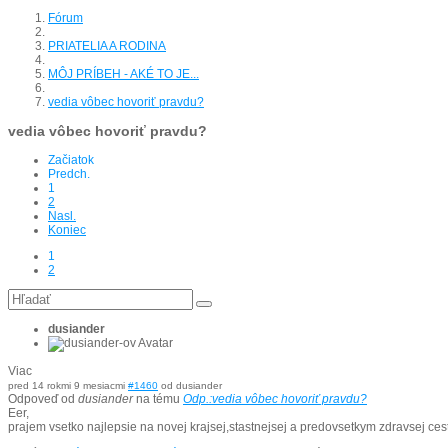
Fórum
PRIATELIA A RODINA
MÔJ PRÍBEH - AKÉ TO JE...
vedia vôbec hovoriť pravdu?
vedia vôbec hovoriť pravdu?
Začiatok
Predch.
1
2
Nasl.
Koniec
1
2
dusiander
Viac
pred 14 rokmi 9 mesiacmi
#1460
od
dusiander
Odpoveď od
dusiander
na tému
Odp.:vedia vôbec hovoriť pravdu?
Eer,
prajem vsetko najlepsie na novej krajsej,stastnejsej a predovsetkym zdravsej ces