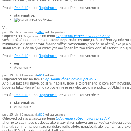
klamstva a tiež, že ak zistím jedno klamstvo, tak ide z domu...
Prosím
Prihlásiť
alebo
Registrácia
pre zdieľanie konverzácie.
starymatroz
Viac
pred 15 rokmi 9 mesiacmi
#842
od
starymatroz
Odpoveď od
starymatroz
na tému
Odp.:vedia vôbec hovoriť pravdu?
vieš je ťažké hodnotiť niekoho koho nepoznám osobne,takže môžem vychádzať iba
minimálne 2-3 roky nerobil žiadne vážne rozhodnutia,napr.že sa ožení, ako ja a
stabilizovať. a čo sa týka ostatných vecí,poznám závislých ktorí sú seriózni,no aj ta
Prosím
Prihlásiť
alebo
Registrácia
pre zdieľanie konverzácie.
eer
Autor témy
pred 15 rokmi 9 mesiacmi
#839
od
eer
Odpoveď od
eer
na tému
Odp.:vedia vôbec hovoriť pravdu?
Ahoj! Je fakt zaujímavé, čo si mi napísal, lebo je to presne to, o čom som hovori
bude až takto klamať a nič čo povie nie je pravda, tak to ma položilo. Ublížil mi 
Prosím
Prihlásiť
alebo
Registrácia
pre zdieľanie konverzácie.
starymatroz
Autor témy
pred 15 rokmi 9 mesiacmi
#836
od
starymatroz
Odpoveď od
starymatroz
na tému
Odp.:vedia vôbec hovoriť pravdu?
ahoj, je to zaujmavé sledovať ako si závisláci nahovárajú že keď sa vyliečia čo 
hral tak som nemal peniaze na dobré jedlo alebo napr.foťák ale iba na hru. držko
pochopiť čo si napísala medzi riadkami.