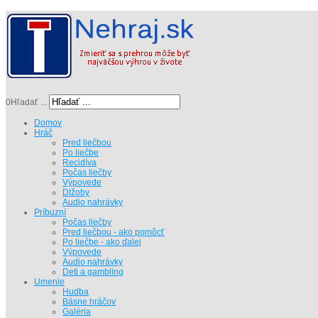
0
Hľadať ...
Domov
Hráč
Pred liečbou
Po liečbe
Recidíva
Počas liečby
Výpovede
Dlžoby
Audio nahrávky
Príbuzní
Počas liečby
Pred liečbou - ako pomôcť
Po liečbe - ako ďalej
Výpovede
Audio nahrávky
Deti a gambling
Umenie
Hudba
Básne hráčov
Galéria