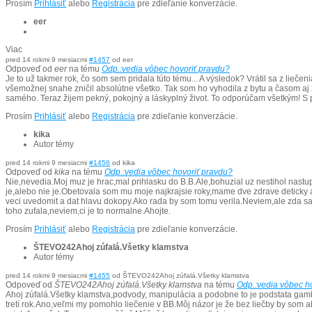
Prosím
Prihlásiť
alebo
Registrácia
pre zdieľanie konverzácie.
eer
Viac
pred 14 rokmi 9 mesiacmi
#1457
od
eer
Odpoveď od
eer
na tému
Odp.:vedia vôbec hovoriť pravdu?
Je to už takmer rok, čo som sem pridala túto tému... A výsledok? Vrátil sa z liečen
všemožnej snahe zničil absolútne všetko. Tak som ho vyhodila z bytu a časom
samého. Teraz žijem pekný, pokojný a láskyplný život. To odporúčam všetkým! S
Prosím
Prihlásiť
alebo
Registrácia
pre zdieľanie konverzácie.
kika
Autor témy
pred 14 rokmi 9 mesiacmi
#1456
od
kika
Odpoveď od
kika
na tému
Odp.:vedia vôbec hovoriť pravdu?
Nie,nevedia.Moj muz je hrac,mal prihlasku do B.B.Ale,bohuzial uz nestihol nast
je,alebo nie je.Obetovala som mu moje najkrajsie roky,mame dve zdrave deticky a
veci uvedomit a dat hlavu dokopy.Ako rada by som tomu verila.Neviem,ale zda sa 
toho zufala,neviem,ci je to normalne.Ahojte.
Prosím
Prihlásiť
alebo
Registrácia
pre zdieľanie konverzácie.
ŠTEVO242Ahoj zúfalá.Všetky klamstva
Autor témy
pred 14 rokmi 9 mesiacmi
#1455
od
ŠTEVO242Ahoj zúfalá.Všetky klamstva
Odpoveď od
ŠTEVO242Ahoj zúfalá.Všetky klamstva
na tému
Odp.:vedia vôbec h
Ahoj zúfalá.Všetky klamstva,podvody, manipulácia a podobne to je podstata gambl
tretí rok.Ano,veľmi my pomohlo liečenie v BB.Môj názor je že bez liečby by som a