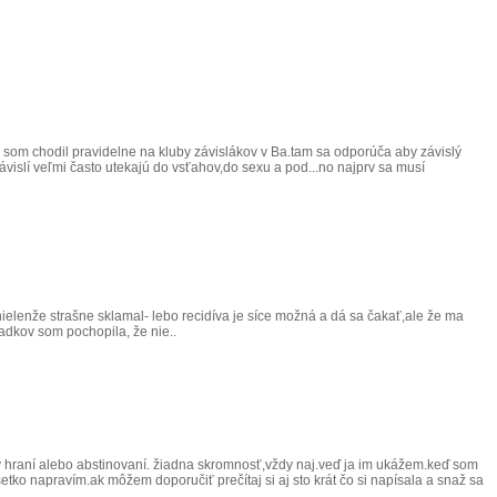
som chodil pravidelne na kluby závislákov v Ba.tam sa odporúča aby závislý
islí veľmi často utekajú do vsťahov,do sexu a pod...no najprv sa musí
 nielenže strašne sklamal- lebo recidíva je síce možná a dá sa čakať,ale že ma
iadkov som pochopila, že nie..
už v hraní alebo abstinovaní. žiadna skromnosť,vždy naj.veď ja im ukážem.keď som
tko napravím.ak môžem doporučiť prečítaj si aj sto krát čo si napísala a snaž sa