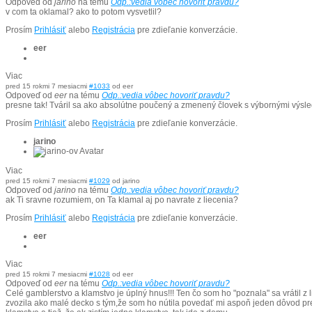
Odpoveď od
jarino
na tému
Odp.:vedia vôbec hovoriť pravdu?
v com ta oklamal? ako to potom vysvetlil?
Prosím
Prihlásiť
alebo
Registrácia
pre zdieľanie konverzácie.
eer
Viac
pred 15 rokmi 7 mesiacmi
#1033
od
eer
Odpoveď od
eer
na tému
Odp.:vedia vôbec hovoriť pravdu?
presne tak! Tváril sa ako absolútne poučený a zmenený človek s výbornými výsledka
Prosím
Prihlásiť
alebo
Registrácia
pre zdieľanie konverzácie.
jarino
Viac
pred 15 rokmi 7 mesiacmi
#1029
od
jarino
Odpoveď od
jarino
na tému
Odp.:vedia vôbec hovoriť pravdu?
ak Ti sravne rozumiem, on Ta klamal aj po navrate z liecenia?
Prosím
Prihlásiť
alebo
Registrácia
pre zdieľanie konverzácie.
eer
Viac
pred 15 rokmi 7 mesiacmi
#1028
od
eer
Odpoveď od
eer
na tému
Odp.:vedia vôbec hovoriť pravdu?
Celé gamblerstvo a klamstvo je úplný hnus!!! Ten čo som ho "poznala" sa vrátil z 
zvozila ako malé decko s tým,že som ho nútila povedať mi aspoň jeden dôvod pr