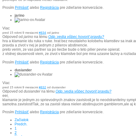
Prosím
Prihlásiť
alebo
Registrácia
pre zdieľanie konverzácie.
jarino
Viac
pred 15 rokmi 9 mesiacmi
#834
od
jarino
Odpoveď od
jarino
na tému
Odp.:vedia vôbec hovoriť pravdu?
hra a klamanie idu ruka v ruke. hrat bez neustaleho kolobehu klamstiev sa inak an
pravda a zivot v nej je jednym z pilierov abstinencie.
preto verim, ze vas partner sa po liecbe bude o teto pilier pevne opierat.
z vlstnej skusenosti viem, ze zivot v klamstve bol pre mna uzasne tazivy a rozlad
Prosím
Prihlásiť
alebo
Registrácia
pre zdieľanie konverzácie.
dusiander
Viac
pred 15 rokmi 9 mesiacmi
#832
od
dusiander
Odpoveď od
dusiander
na tému
Odp.:vedia vôbec hovoriť pravdu?
eer,
klamanie je jednym zo sprievodnych znakov zavislosti,je to neodstranitelny sympt
samotna zavislost!Tak, ze sa zavisli stava nielen abstinujucim gamblerom,ale aj 
Prosím
Prihlásiť
alebo
Registrácia
pre zdieľanie konverzácie.
Začiatok
Predch.
1
2