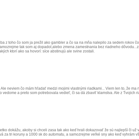
 z toho čo som ja prežil ako gambler a čo sa na mňa nalepilo za sedem rokov čo 
 samozrejme tak som aj dopadol,alebo zmena zamestnania bez riadneho dôvodu...záv
kých ktorí ako sa hovorí: síce abstinujú ale svine zostali.
la. Ale neviem čo mám hľadať medzi mojimi vlastnými riadkami... Viem len to, že ma
a to vedome a preto som potrebovala vedieť, či sa dá zbaviť klamstva. Ale z Tvojich r
všetko dokážu, akoby si chceli zasa tak ako keď hrali dokazovať že sú najlepší či 
vá za tri koruny a 1000 sk do automatu, a samozrejme veľké sny ako keď vyhrám vše