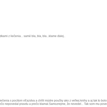
mi z liečenia... samé bla, bla, bla...klame ďalej..
liečenia s pocitom víťazstva a chŕlil múdre poučky ako z veľkej knihy a aj tak to b
ečo nepovedal pravdu a prečo klamal.Samozrejme, že nevedel... Tak som mu poveda