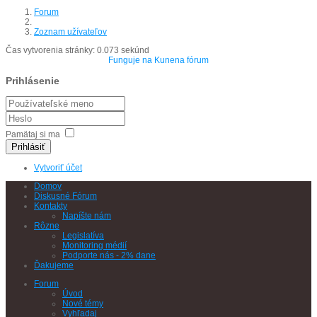
Forum
Zoznam užívateľov
Čas vytvorenia stránky: 0.073 sekúnd
Funguje na
Kunena fórum
Prihlásenie
Pamätaj si ma
Prihlásiť
Vytvoriť účet
Domov
Diskusné Fórum
Kontakty
Napíšte nám
Rôzne
Legislatíva
Monitoring médií
Podporte nás - 2% dane
Ďakujeme
Forum
Úvod
Nové témy
Vyhľadaj