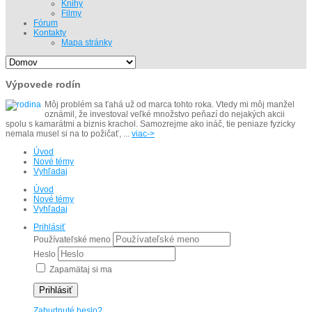
Knihy
Filmy
Fórum
Kontakty
Mapa stránky
Výpovede rodín
Môj problém sa ťahá už od marca tohto roka. Vtedy mi môj manžel
oznámil, že investoval veľké množstvo peňazí do nejakých akcii
spolu s kamarátmi a biznis krachol. Samozrejme ako ináč, tie peniaze fyzicky
nemala musel si na to požičať, ...
viac->
Úvod
Nové témy
Vyhľadaj
Úvod
Nové témy
Vyhľadaj
Prihlásiť
Používateľské meno
Heslo
Zapamätaj si ma
Prihlásiť
Zabudnuté heslo?