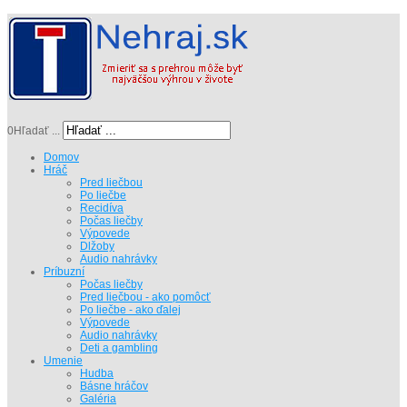
0
Hľadať ...
Domov
Hráč
Pred liečbou
Po liečbe
Recidíva
Počas liečby
Výpovede
Dlžoby
Audio nahrávky
Príbuzní
Počas liečby
Pred liečbou - ako pomôcť
Po liečbe - ako ďalej
Výpovede
Audio nahrávky
Deti a gambling
Umenie
Hudba
Básne hráčov
Galéria