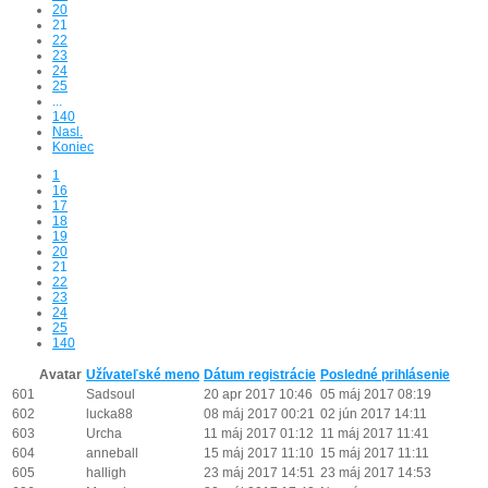
20
21
22
23
24
25
...
140
Nasl.
Koniec
1
16
17
18
19
20
21
22
23
24
25
140
Avatar
Užívateľské meno
Dátum registrácie
Posledné prihlásenie
601
Sadsoul
20 apr 2017 10:46
05 máj 2017 08:19
602
lucka88
08 máj 2017 00:21
02 jún 2017 14:11
603
Urcha
11 máj 2017 01:12
11 máj 2017 11:41
604
anneball
15 máj 2017 11:10
15 máj 2017 11:11
605
halligh
23 máj 2017 14:51
23 máj 2017 14:53