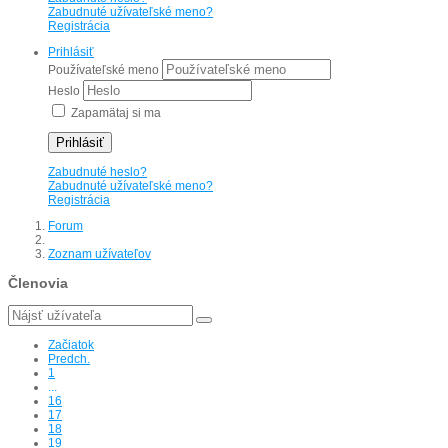
Zabudnuté užívateľské meno?
Registrácia
Prihlásiť
Používateľské meno
Heslo
Zapamätaj si ma
Prihlásiť
Zabudnuté heslo?
Zabudnuté užívateľské meno?
Registrácia
Forum
Zoznam užívateľov
Členovia
Začiatok
Predch.
1
...
16
17
18
19