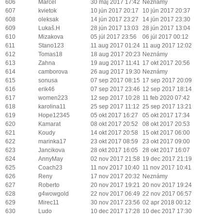
606
Marcel
30 máj 2017 17:42
Neznámy
607
kvietok
10 jún 2017 20:17
10 jún 2017 20:37
608
oleksak
14 jún 2017 23:27
14 jún 2017 23:30
609
Lukaš.H
28 jún 2017 13:03
28 jún 2017 13:04
610
Mizakova
05 júl 2017 23:56
06 júl 2017 00:12
611
Stano123
11 aug 2017 01:24
11 aug 2017 12:02
612
Tomas18
18 aug 2017 20:23
Neznámy
613
Zahna
19 aug 2017 11:41
17 okt 2017 20:56
614
camborova
26 aug 2017 19:30
Neznámy
615
sonusa
07 sep 2017 08:15
17 sep 2017 20:09
616
erik46
07 sep 2017 23:46
12 sep 2017 18:14
617
women223
12 sep 2017 10:28
11 feb 2020 07:42
618
karolina11
25 sep 2017 11:12
25 sep 2017 13:21
619
Hope12345
05 okt 2017 16:27
05 okt 2017 17:34
620
Kamarat
08 okt 2017 20:52
08 okt 2017 20:53
621
Koudy
14 okt 2017 20:58
15 okt 2017 06:00
622
marinka17
23 okt 2017 08:59
23 okt 2017 09:00
623
Jancikova
28 okt 2017 16:05
28 okt 2017 16:07
624
AnnyMay
02 nov 2017 21:58
19 dec 2017 21:19
625
Coach23
11 nov 2017 10:40
11 nov 2017 10:41
626
Reny
17 nov 2017 20:32
Neznámy
627
Roberto
20 nov 2017 19:21
20 nov 2017 19:24
628
g4wowgold
22 nov 2017 06:49
22 nov 2017 06:57
629
Mirec11
30 nov 2017 23:56
02 apr 2018 00:12
630
Ludo
10 dec 2017 17:28
10 dec 2017 17:30